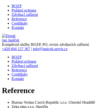
Přejít
BOZP
k
Požární ochrana
Hlavní
hlavnímu
Zdvihací zařízení
navigace
obsahu
Reference
Certifikáty
Kontakt
Jan Janíček
Komplexní služby BOZP, PO, revize zdvihacích zařízení.
+420
604 127 367
|
info@janicek-servis.cz
BOZP
Požární ochrana
Hlavní
Zdvihací zařízení
navigace
Reference
Certifikáty
Kontakt
Reference
Bureau Veritas Czech Republic s.r.o. Uherské Hradiště
Zeka plus s.r.o. Slavičín