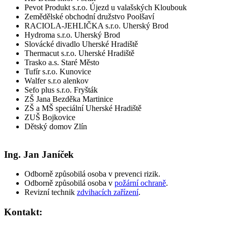
Pevot Produkt s.r.o. Újezd u valašských Kloubouk
Zemědělské obchodní družstvo Poolšaví
RACIOLA-JEHLIČKA s.r.o. Uherský Brod
Hydroma s.r.o. Uherský Brod
Slovácké divadlo Uherské Hradiště
Thermacut s.r.o. Uherské Hradiště
Trasko a.s. Staré Město
Tufír s.r.o. Kunovice
Walfer s.r.o alenkov
Sefo plus s.r.o. Fryšták
ZŠ Jana Bezděka Martinice
ZŠ a MŠ speciální Uherské Hradiště
ZUŠ Bojkovice
Dětský domov Zlín
Ing. Jan Janíček
Odborně způsobilá osoba v prevenci rizik.
Odborně způsobilá osoba v
požární ochraně
.
Revizní technik
zdvihacích zařízení
.
Kontakt: