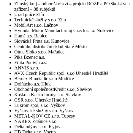
Zlínský kraj – odbor školství – projekt BOZP a PO školských
zařízení – 88 subjektů
Úřad práce Zlín
Technické služby s.r.o. Zlín
Mobil Art s.r.o. Lačnov
Hyundai Motor Manufacturing Czech s.r.o. Nošovice
Hamé a.s. Babice
Slovácká Fruta a.s. Kunovice
Centrální distribuční sklad Staré Město
Otma Sloko s.r.o. Mařatice
Pika Bzenec a.s.
Fruta Podivín a.s.
ANVIS s.r.o.
AVX Czech Republic spol, s.r.o Uherské Hradiště
Bernex Bimetallic s.r.o Modřice
Dolňácko a.s. Hluk
Obchodní společnostKredit s.r.o. Slavkov
Kasko a Kasko formys.r.o. Slavkov
GSR s.r.o. Uherské Hradiště
Lukrom spol, s.r.o. Vyškov
Vyškovské služby s.r.o. Vyškov
METAL-KOV CZ s.r.o. Tupesy
NAREX Ždánice s.r.o.
Delta mlýny s.r.o. Kyjov
HB Delta s.r.o. Vsetín