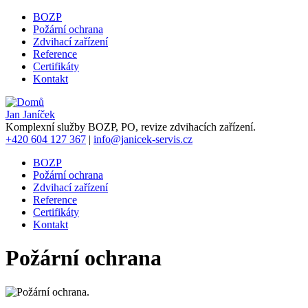
Přejít
BOZP
k
Požární ochrana
Hlavní
hlavnímu
Zdvihací zařízení
navigace
obsahu
Reference
Certifikáty
Kontakt
Jan Janíček
Komplexní služby BOZP, PO, revize zdvihacích zařízení.
+420
604 127 367
|
info@janicek-servis.cz
BOZP
Požární ochrana
Hlavní
Zdvihací zařízení
navigace
Reference
Certifikáty
Kontakt
Požární ochrana