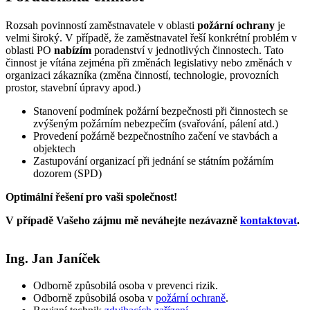
Rozsah povinností zaměstnavatele v oblasti
požární ochrany
je
velmi široký. V případě, že zaměstnavatel řeší konkrétní problém v
oblasti PO
nabízím
poradenství v jednotlivých činnostech. Tato
činnost je vítána zejména při změnách legislativy nebo změnách v
organizaci zákazníka (změna činností, technologie, provozních
prostor, stavební úpravy apod.)
Stanovení podmínek požární bezpečnosti při činnostech se
zvýšeným požárním nebezpečím (svařování, pálení atd.)
Provedení požárně bezpečnostního začení ve stavbách a
objektech
Zastupování organizací při jednání se státním požárním
dozorem (SPD)
Optimální řešení pro vaši společnost!
V případě Vašeho zájmu mě neváhejte nezávazně
kontaktovat
.
Ing. Jan Janíček
Odborně způsobilá osoba v prevenci rizik.
Odborně způsobilá osoba v
požární ochraně
.