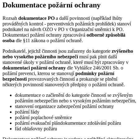
Dokumentace požární ochrany
Rozsah
dokumentace PO
a další povinnosti (například lhůty
prováděných kontrol - preventivních požárních prohlídek) stanoví
podnikatel na návrh OZO v PO v Organizační směrnici k PO.
Dokumentaci požární ochrany zpracovává
odborně způsobilá
osoba
dle §11 zákona o požární ochraně.
Podnikatelé, jejichž činnosti jsou zařazeny do kategorie
zvýšeného
nebo vysokého požárního nebezpečí
musí pak plnit další
stanovené úkoly v požární ochraně, které musí být zpracovány v
dokumentaci požární ochrany
dle Vyhlášce 246/2001 Sb. o
požární prevenci, kterou se stanovují
podmínky požární
bezpečnosti
provozovaných činností a prokazuje se plnění
některých povinností stanovených předpisy o požární ochraně.
dokumentace o začlenění do kategorie činností se zvýšeným
požárním nebezpečím nebo s vysokým požárním nebezpečím,
stanovení organizace zabezpečení požární ochrany
požární řády
požární poplachové směrnice
požární evakuační plándokumentace zdolávání požáru
řád ohlašovny požáru