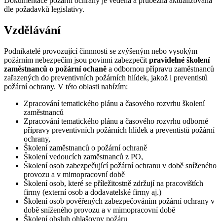
Dokumentace požární ochrany je vedena a průběžná aktualizována
dle požadavků legislativy.
Vzdělávání
Podnikatelé provozující činnnosti se zvýšeným nebo vysokým
požárním nebezpečím jsou povinni zabezpečit
pravidelné školení
zaměstnanců o požární ochaně
a odbornou přípravu zaměstnanců
zařazených do preventivních požárních hlídek, jakož i preventistů
požární ochrany. V této oblasti nabízím:
Zpracování tematického plánu a časového rozvrhu školení
zaměstnanců
Zpracování tematického plánu a časového rozvrhu odborné
přípravy preventivních požárních hlídek a preventistů požární
ochrany,
Školení zaměstnanců o požární ochraně
Školení vedoucích zaměstnanců z PO,
Školení osob zabezpečující požární ochranu v době sníženého
provozu a v mimopracovní době
Školení osob, které se příležitostně zdržují na pracovištích
firmy (externí osob a dodavatelské firmy aj.)
Školení osob pověřených zabezpečováním požární ochrany v
době sníženého provozu a v mimopracovní době
Školení obsluh ohlašovny požáru