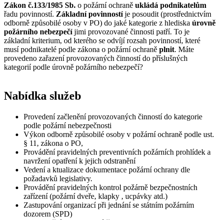
Zákon č.133/1985 Sb.
o požární ochraně
ukládá podnikatelům
řadu povinností.
Základní povinností
je posoudit (prostřednictvím
odborně způsobilé osoby v PO) do jaké kategorie z hlediska
úrovně
požárního nebezpečí
jimi provozované činnosti patří. To je
základní kriterium, od kterého se odvíjí rozsah povinností, které
musí podnikatelé podle zákona o požární ochraně
plnit
. Máte
provedeno zařazení provozovaných činností do příslušných
kategorií podle úrovně požárního nebezpečí?
Nabídka služeb
Provedení začlenění provozovaných činností do kategorie
podle požární nebezpečnosti
Výkon odborně způsobilé osoby v požární ochraně podle ust.
§ 11, zákona o PO,
Provádění pravidelných preventivních požárních prohlídek a
navržení opatření k jejich odstranění
Vedení a ktualizace dokumentace požární ochrany dle
požadavků legislativy.
Provádění pravidelných kontrol požárně bezpečnostních
zařízení (požární dveře, klapky , ucpávky atd.)
Zastupování organizací při jednání se státním požárním
dozorem (SPD)