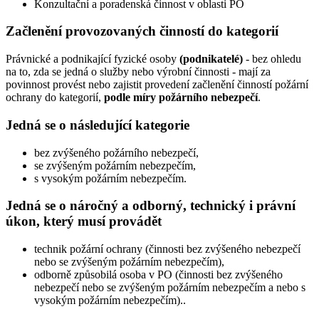
Konzultační a poradenská činnost v oblasti PO
Začlenění provozovaných činností do kategorií
Právnické a podnikající fyzické osoby
(podnikatelé)
- bez ohledu
na to, zda se jedná o služby nebo výrobní činnosti - mají za
povinnost provést nebo zajistit provedení začlenění činností požární
ochrany do kategorií,
podle míry požárního nebezpečí
.
Jedná se o následující kategorie
bez zvýšeného požárního nebezpečí,
se zvýšeným požárním nebezpečím,
s vysokým požárním nebezpečím.
Jedná se o náročný a odborný, technický i právní
úkon, který musí provádět
technik požární ochrany (činnosti bez zvýšeného nebezpečí
nebo se zvýšeným požárním nebezpečím),
odborně způsobilá osoba v PO (činnosti bez zvýšeného
nebezpečí nebo se zvýšeným požárním nebezpečím a nebo s
vysokým požárním nebezpečím)..