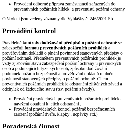
Provedení odborné příprava zaměstnanců zařazených do
preventivních požárních hlídek, a preventistů požární ochrany
O školení jsou vedeny záznamy dle Vyhlášky č. 246/2001 Sb.
Provádění kontrol
Pravidelné
kontroly dodržování předpisů o požární ochraně
se
zabezpečují
formou preventivních požárních prohlídek
a
prověřováním dokladů o plnění povinností stanovených předpisy o
požární ochraně. Předmětem preventivních požárních prohlídek je
vždy zjišťování stavu zabezpečení požární ochrany u právnických
osob a podnikajících fyzických osob, způsobu dodržování
podmínek požární bezpečnosti a prověřování dokladů o plnění
povinností stanovených předpisy o požární ochraně. Cílem
preventivních požárních prohlídek je odstranění zjištěných závad a
odchylek od žádoucího stavu (tzv. požární závady).
Provádění pravidelných preventivních požárních prohlídek a
navržení opatření k jejich odstranění ,
Provádění pravidelných kontrol požárně bezpečnostních
zařízení (požární dveře, klapky , ucpávky atd.)
Poradenská činnost