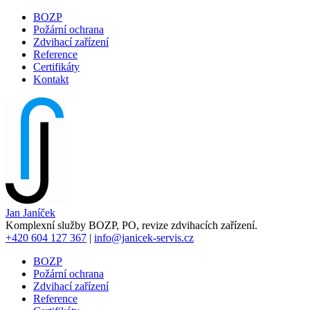
Přejít
BOZP
k
Požární ochrana
Hlavní
hlavnímu
Zdvihací zařízení
navigace
obsahu
Reference
Certifikáty
Kontakt
Jan Janíček
Komplexní služby BOZP, PO, revize zdvihacích zařízení.
+420
604 127 367
|
info@janicek-servis.cz
BOZP
Požární ochrana
Hlavní
Zdvihací zařízení
navigace
Reference