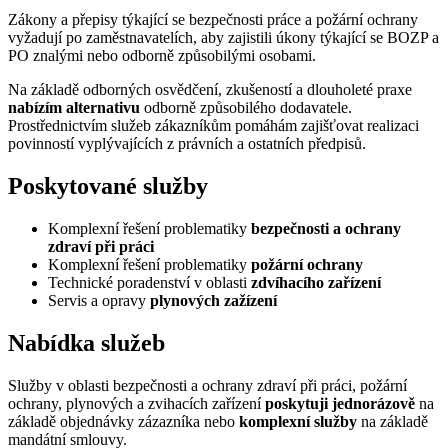
Zákony a přepisy týkající se bezpečnosti práce a požární ochrany
vyžadují po zaměstnavatelích, aby zajistili úkony týkající se BOZP a
PO znalými nebo odborně způsobilými osobami.
Na základě odborných osvědčení, zkušeností a dlouholeté praxe
nabízím alternativu
odborně způsobilého dodavatele.
Prostřednictvím služeb zákazníkům pomáhám zajišťovat realizaci
povinností vyplývajících z právních a ostatních předpisů.
Poskytované služby
Komplexní řešení problematiky
bezpečnosti a ochrany
zdraví při práci
Komplexní řešení problematiky
požární ochrany
Technické poradenství v oblasti
zdvíhacího zařízení
Servis a opravy
plynových zažízení
Nabídka služeb
Služby v oblasti bezpečnosti a ochrany zdraví při práci, požární
ochrany, plynových a zvihacích zařízení
poskytuji jednorázově
na
základě objednávky zázazníka nebo
komplexní služby
na základě
mandátní smlouvy.