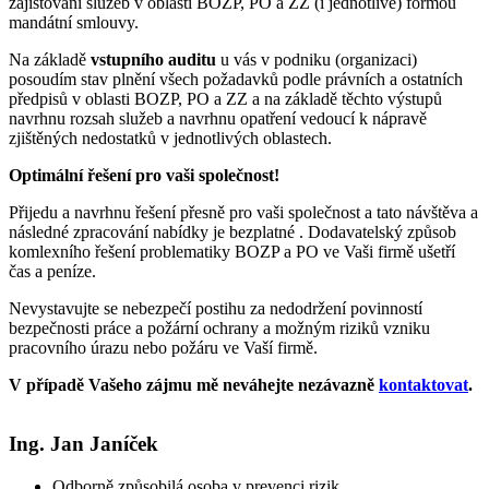
zajištování služeb v oblasti BOZP, PO a ZZ (i jednotlivě) formou
mandátní smlouvy.
Na základě
vstupního auditu
u vás v podniku (organizaci)
posoudím stav plnění všech požadavků podle právních a ostatních
předpisů v oblasti BOZP, PO a ZZ a na základě těchto výstupů
navrhnu rozsah služeb a navrhnu opatření vedoucí k nápravě
zjištěných nedostatků v jednotlivých oblastech.
Optimální řešení pro vaši společnost!
Přijedu a navrhnu řešení přesně pro vaši společnost a tato návštěva a
následné zpracování nabídky je bezplatné . Dodavatelský způsob
komlexního řešení problematiky BOZP a PO ve Vaši firmě ušetří
čas a peníze.
Nevystavujte se nebezpečí postihu za nedodržení povinností
bezpečnosti práce a požární ochrany a možným riziků vzniku
pracovního úrazu nebo požáru ve Vaší firmě.
V případě Vašeho zájmu mě neváhejte nezávazně
kontaktovat
.
Ing. Jan Janíček
Odborně způsobilá osoba v prevenci rizik.